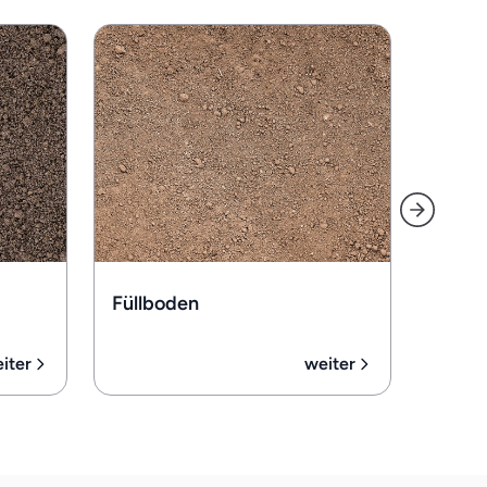
Pflan
Füllboden
iter
weiter