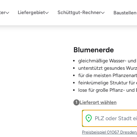
ter
Liefergebiet
Schüttgut-Rechner
Baustelle
Blumenerde
gleichmäßige Wasser- und 
unterstützt gesundes Wu
für die meisten Pflanzenar
feinkrümelige Struktur fü
lose für große Pflanz- un
Lieferort wählen
1
Preisbeispiel 01067 Dresden