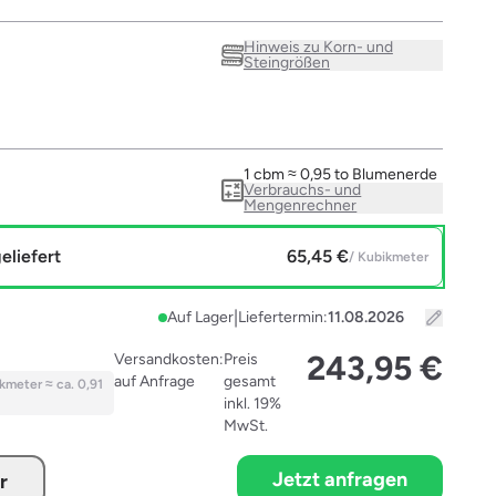
Hinweis zu Korn- und
Steingrößen
1 cbm ≈ 0,95 to Blumenerde
Verbrauchs- und
Mengenrechner
eliefert
65,45 €
/ Kubikmeter
|
Auf Lager
Liefertermin:
243,95 €
Versandkosten:
Preis
auf Anfrage
gesamt
kmeter
≈ ca. 0,91
inkl. 19%
MwSt.
Jetzt anfragen
r