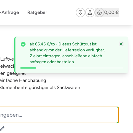
Cart
n-Anfrage
Ratgeber
0,00 €
ab 65,45 €/to - Dieses Schüttgut ist
abhängig von der Lieferregion verfügbar.
Zielort eintragen, anschließend einfach
Luftverteilung
anfragen oder bestellen.
rzelwachstum
ten geeignet
r einfache Handhabung
d Blumenbeete günstiger als Sackwaren