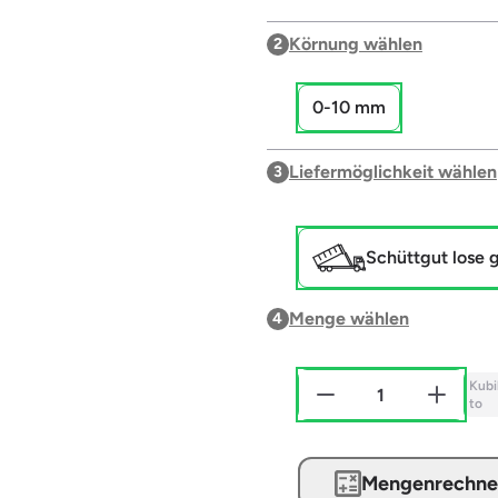
Körnung wählen
2
0-10 mm
Liefermöglichkeit wählen
3
Schüttgut lose g
Menge wählen
4
Kubi
to
Mengenrechne