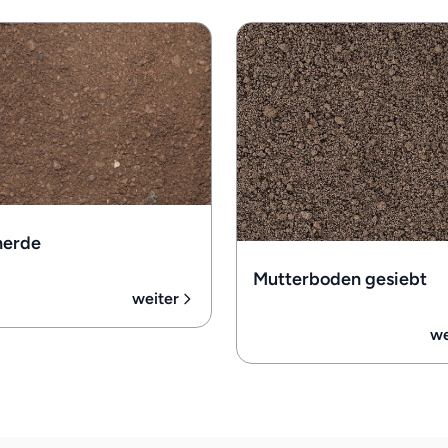
nerde
Mutterboden gesiebt
weiter
we