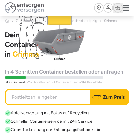
Zum Hauptinhalt springen
Cart
/
Containerdienst
/
Sachsen
/
Landkreis Leipzig
>
Grimma
Dein
Containerdienst
in
Grimma
Grimma
In 4 Schritten Container bestellen oder anfragen
1. Ortsauswahl
2. Abfallsorte
3. Container & Termin
4. Bestelldaten
Zum Preis
Abfallverwertung mit Fokus auf Recycling
Schneller Containerservice mit 24h Service
Geprüfte Leistung der Entsorgungsfachbetriebe