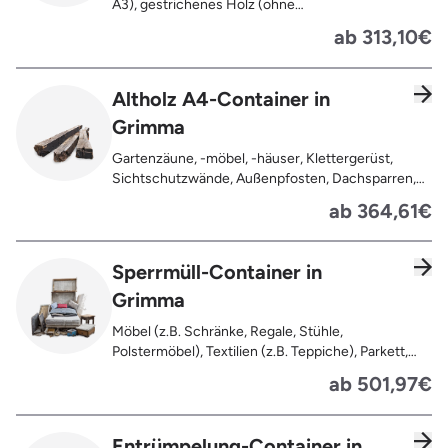
A3), gestrichenes Holz (ohne
Oberflächenbehandlung wie Anstrich, Lasur,
ab 313,10€
Lackierung ), kleine Anhaftungen wie Nägel,
Schrauben oder Scharniere , Möbel und Türen,
Geleimtes Holz oder Furnierholz, Unbehandeltes
Altholz A4-Container in
Holz (z.B. Paletten, Bauholz),
Grimma
Holzweichfaserplatten, Holzkisten,
Kabeltrommeln, Holzschnittreste, Leimholzplatten
Gartenzäune, -möbel, -häuser, Klettergerüst,
Sichtschutzwände, Außenpfosten, Dachsparren,
Dachlatten, Lackiertes, imprägniertes oder
ab 364,61€
behandeltes Holz (=schadstoffbelastet),
Verfaultes oder verbranntes Holz, Fensterrahmen,
Außentüren, Balkongeländer, Holzterrassen,
Sperrmüll-Container in
Bahnschwellen, Pflanzfähle, Jägerzaun
Grimma
Möbel (z.B. Schränke, Regale, Stühle,
Polstermöbel), Textilien (z.B. Teppiche), Parkett,
Koffer, Fensterholz oder Türholz / Türen (ohne
ab 501,97€
Glas), Fahrräder, Matratzen, Spielzeug, Bücher,
Laminat
Entrümpelung-Container in