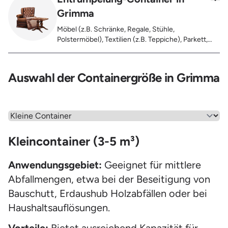
Grimma
Möbel (z.B. Schränke, Regale, Stühle,
Polstermöbel), Textilien (z.B. Teppiche), Parkett,
Koffer, Fensterholz oder Türholz / Türen (ohne
Glas), Fahrräder, Matratzen, Laminat, Türen für den
Innenbereich, Restentleerte Gebinde wie Dosen,
Auswahl der Containergröße in Grimma
Fässer, Eimer, Sonstiger Hausstand
Wähle einen Menüpunkt aus
Kleincontainer (3-5 m³)
Anwendungsgebiet:
Geeignet für mittlere
Abfallmengen, etwa bei der Beseitigung von
Bauschutt, Erdaushub Holzabfällen oder bei
Haushaltsauflösungen.