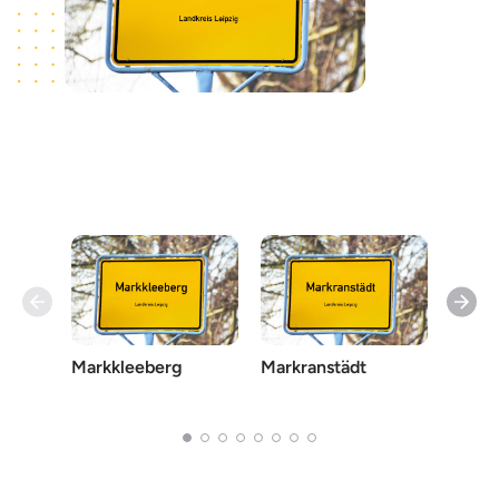
Markkleeberg
Markranstädt
Zwen