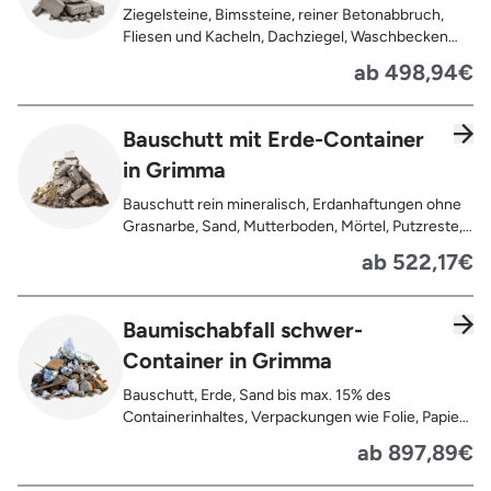
Ziegelsteine, Bimssteine, reiner Betonabbruch,
Fliesen und Kacheln, Dachziegel, Waschbecken
und Toiletten aus Keramik, Gehwegplatten,
ab 498,94€
Pflastersteine, Kalksand-Mauerwerk, Zement und
Putzreste
Bauschutt mit Erde-Container
in Grimma
Bauschutt rein mineralisch, Erdanhaftungen ohne
Grasnarbe, Sand, Mutterboden, Mörtel, Putzreste,
Felsen und Steine, Betonreste
ab 522,17€
Baumischabfall schwer-
Container in Grimma
Bauschutt, Erde, Sand bis max. 15% des
Containerinhaltes, Verpackungen wie Folie, Papier,
Pappe, Kartonage auch mit Anhaftungen,
ab 897,89€
Tapetenreste, Laminat, PVC, Vinyl,
Kunststoffe, Gummi, Styropor, Holz (z.B.