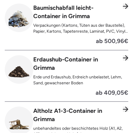
Spanplatten, Bauholz, Paletten), Textilien wie
Baumischabfall leicht-
Teppiche, Gardinen, Gipswände/
Container in Grimma
Trockenbauwände, Metalle, Bleche, Rohre, Kabel,
Türen für den Innenbereich, Restentleerte
Verpackungen (Kartons, Tüten aus der Baustelle),
Gebinde wie Dosen, Fässer, Eimer,
Papier, Kartons, Tapetenreste, Laminat, PVC, Vinyl,
Sauerkrautplatten
Kunststoffe, Folien, Gummi, Styropor, Holz (z.B.
ab 500,96€
Spanplatten, Bauholz, Paletten), Textilien wie
Teppiche, Gardinen, Gipswände/
Trockenbauwände, Metalle, Bleche, Rohre, Kabel,
Erdaushub-Container in
Türen für den Innenbereich, Restentleerte
Grimma
Gebinde wie Dosen, Fässer, Eimer,
Sauerkrautplatten, Bauschutt bis max. 5% des
Erde und Erdaushub, Erdreich unbelastet, Lehm,
gesamten Containerinhalts
Sand, gewachsener Boden
ab 409,05€
Altholz A1-3-Container in
Grimma
unbehandeltes oder beschichtetes Holz (A1, A2,