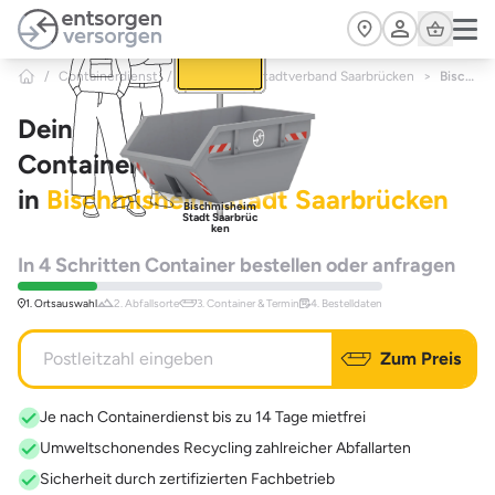
Zum Hauptinhalt springen
Cart
/
Containerdienst
/
Saarland
/
Stadtverband Saarbrücken
>
Bischmisheim Stadt Saarbrücken
Dein
Containerdienst
in
Bischmisheim Stadt Saarbrücken
Bischmisheim
Stadt Saarbrüc
ken
In 4 Schritten Container bestellen oder anfragen
1. Ortsauswahl
2. Abfallsorte
3. Container & Termin
4. Bestelldaten
Zum Preis
Je nach Containerdienst bis zu 14 Tage mietfrei
Umweltschonendes Recycling zahlreicher Abfallarten
Sicherheit durch zertifizierten Fachbetrieb