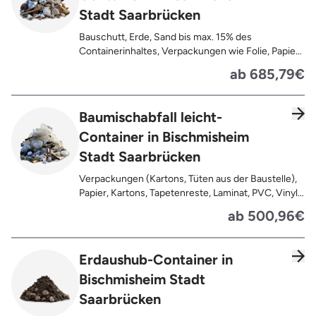
Stadt Saarbrücken
Bauschutt, Erde, Sand bis max. 15% des
Containerinhaltes, Verpackungen wie Folie, Papier,
Pappe, Kartonage auch mit Anhaftungen,
ab 685,79€
Tapetenreste, Laminat, PVC, Vinyl,
Kunststoffe, Gummi, Styropor, Holz (z.B.
Spanplatten, Bauholz, Paletten), Textilien wie
Baumischabfall leicht-
Teppiche, Gardinen, Gipswände/
Container in Bischmisheim
Trockenbauwände, Metalle, Bleche, Rohre, Kabel,
Türen für den Innenbereich, Restentleerte
Stadt Saarbrücken
Gebinde wie Dosen, Fässer, Eimer,
Sauerkrautplatten
Verpackungen (Kartons, Tüten aus der Baustelle),
Papier, Kartons, Tapetenreste, Laminat, PVC, Vinyl,
Kunststoffe, Folien, Gummi, Styropor, Holz (z.B.
ab 500,96€
Spanplatten, Bauholz, Paletten), Textilien wie
Teppiche, Gardinen, Gipswände/
Trockenbauwände, Metalle, Bleche, Rohre, Kabel,
Erdaushub-Container in
Türen für den Innenbereich, Restentleerte
Bischmisheim Stadt
Gebinde wie Dosen, Fässer, Eimer,
Sauerkrautplatten, Bauschutt bis max. 5% des
Saarbrücken
gesamten Containerinhalts