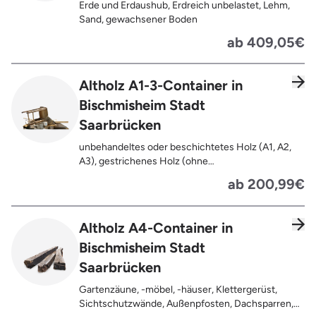
Erde und Erdaushub, Erdreich unbelastet, Lehm,
Sand, gewachsener Boden
ab 409,05€
Altholz A1-3-Container in
Bischmisheim Stadt
Saarbrücken
unbehandeltes oder beschichtetes Holz (A1, A2,
A3), gestrichenes Holz (ohne
Oberflächenbehandlung wie Anstrich, Lasur,
ab 200,99€
Lackierung ), kleine Anhaftungen wie Nägel,
Schrauben oder Scharniere , Möbel und Türen,
Geleimtes Holz oder Furnierholz, Unbehandeltes
Altholz A4-Container in
Holz (z.B. Paletten, Bauholz),
Bischmisheim Stadt
Holzweichfaserplatten, Holzkisten,
Kabeltrommeln, Holzschnittreste, Leimholzplatten
Saarbrücken
Gartenzäune, -möbel, -häuser, Klettergerüst,
Sichtschutzwände, Außenpfosten, Dachsparren,