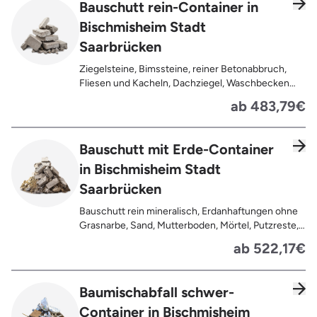
Bauschutt rein-Container in
Bischmisheim Stadt
Saarbrücken
Ziegelsteine, Bimssteine, reiner Betonabbruch,
Fliesen und Kacheln, Dachziegel, Waschbecken
und Toiletten aus Keramik, Gehwegplatten,
ab 483,79€
Pflastersteine, Kalksand-Mauerwerk, Zement und
Putzreste
Bauschutt mit Erde-Container
in Bischmisheim Stadt
Saarbrücken
Bauschutt rein mineralisch, Erdanhaftungen ohne
Grasnarbe, Sand, Mutterboden, Mörtel, Putzreste,
Felsen und Steine, Betonreste
ab 522,17€
Baumischabfall schwer-
Container in Bischmisheim