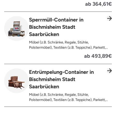
Dachlatten, Lackiertes, imprägniertes oder
ab 364,61€
behandeltes Holz (=schadstoffbelastet),
Verfaultes oder verbranntes Holz, Fensterrahmen,
Außentüren, Balkongeländer, Holzterrassen,
Sperrmüll-Container in
Bahnschwellen, Pflanzfähle, Jägerzaun
Bischmisheim Stadt
Saarbrücken
Möbel (z.B. Schränke, Regale, Stühle,
Polstermöbel), Textilien (z.B. Teppiche), Parkett,
Koffer, Fensterholz oder Türholz / Türen (ohne
ab 493,89€
Glas), Fahrräder, Matratzen, Spielzeug, Bücher,
Laminat
Entrümpelung-Container in
Bischmisheim Stadt
Saarbrücken
Möbel (z.B. Schränke, Regale, Stühle,
Polstermöbel), Textilien (z.B. Teppiche), Parkett,
Koffer, Fensterholz oder Türholz / Türen (ohne
Glas), Fahrräder, Matratzen, Laminat, Türen für den
Innenbereich, Restentleerte Gebinde wie Dosen,