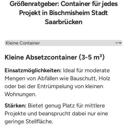
Größenratgeber: Container für jedes
Fässer, Eimer, Sonstiger Hausstand
Projekt in Bischmisheim Stadt
Saarbrücken
Wähle einen Menüpunkt aus
Kleine Absetzcontainer (3-5 m³)
Einsatzmöglichkeiten:
Ideal für moderate
Mengen von Abfällen wie Bauschutt, Holz
oder bei der Entrümpelung von kleinen
Wohnungen.
Stärken:
Bietet genug Platz für mittlere
Projekte und beansprucht dabei nur eine
geringe Stellfläche.