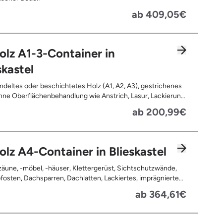
ab 409,05€
olz A1-3-Container in
skastel
deltes oder beschichtetes Holz (A1, A2, A3), gestrichenes
ne Oberflächenbehandlung wie Anstrich, Lasur, Lackierung
ne Anhaftungen wie Nägel, Schrauben oder Scharniere ,
ab 200,99€
nd Türen, Geleimtes Holz oder Furnierholz, Unbehandeltes
.B. Paletten, Bauholz), Holzweichfaserplatten, Holzkisten,
ommeln, Holzschnittreste, Leimholzplatten
olz A4-Container in Blieskastel
äune, -möbel, -häuser, Klettergerüst, Sichtschutzwände,
osten, Dachsparren, Dachlatten, Lackiertes, imprägniertes
handeltes Holz (=schadstoffbelastet), Verfaultes oder
ab 364,61€
ntes Holz, Fensterrahmen, Außentüren, Balkongeländer,
rassen, Bahnschwellen, Pflanzfähle, Jägerzaun