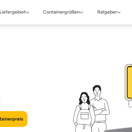
Liefergebiet
Containergrößen
Ratgeber
n
ainerpreis