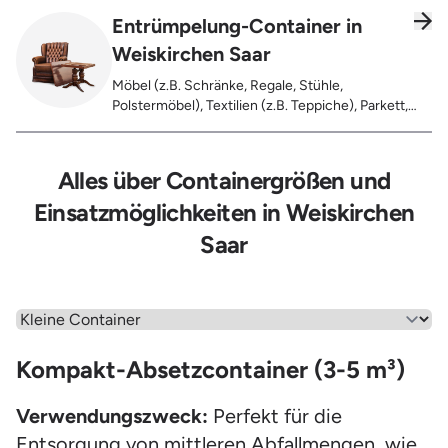
Entrümpelung-Container in
Weiskirchen Saar
Möbel (z.B. Schränke, Regale, Stühle,
Polstermöbel), Textilien (z.B. Teppiche), Parkett,
Koffer, Fensterholz oder Türholz / Türen (ohne
Glas), Fahrräder, Matratzen, Laminat, Türen für den
Innenbereich, Restentleerte Gebinde wie Dosen,
Alles über Containergrößen und
Fässer, Eimer, Sonstiger Hausstand
Einsatzmöglichkeiten in Weiskirchen
Saar
Wähle einen Menüpunkt aus
Kompakt-Absetzcontainer (3-5 m³)
Verwendungszweck:
Perfekt für die
Entsorgung von mittleren Abfallmengen, wie