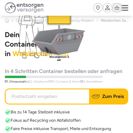
Zum Hauptinhalt springen
Cart
/
Containerdienst
/
Saarland
/
Merzig-Wadern
>
Weiskirchen Saar
Dein
Containerdienst
in
Weiskirchen Saar
Weiskirchen S
aar
In 4 Schritten Container bestellen oder anfragen
1. Ortsauswahl
2. Abfallsorte
3. Container & Termin
4. Bestelldaten
Zum Preis
Bis zu 14 Tage Stellzeit inklusive
Fokus auf Recycling von Abfallstoffen
Faire Preise inklusive Transport, Miete und Entsorgung