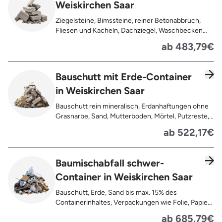
Weiskirchen Saar
Ziegelsteine, Bimssteine, reiner Betonabbruch,
Fliesen und Kacheln, Dachziegel, Waschbecken
und Toiletten aus Keramik, Gehwegplatten,
ab 483,79€
Pflastersteine, Kalksand-Mauerwerk, Zement und
Putzreste
Bauschutt mit Erde-Container
in Weiskirchen Saar
Bauschutt rein mineralisch, Erdanhaftungen ohne
Grasnarbe, Sand, Mutterboden, Mörtel, Putzreste,
Felsen und Steine, Betonreste
ab 522,17€
Baumischabfall schwer-
Container in Weiskirchen Saar
Bauschutt, Erde, Sand bis max. 15% des
Containerinhaltes, Verpackungen wie Folie, Papier,
Pappe, Kartonage auch mit Anhaftungen,
ab 685,79€