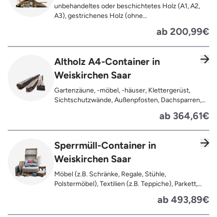
unbehandeltes oder beschichtetes Holz (A1, A2,
A3), gestrichenes Holz (ohne
Oberflächenbehandlung wie Anstrich, Lasur,
ab 200,99€
Lackierung ), kleine Anhaftungen wie Nägel,
Schrauben oder Scharniere , Möbel und Türen,
Geleimtes Holz oder Furnierholz, Unbehandeltes
Altholz A4-Container in
Holz (z.B. Paletten, Bauholz),
Weiskirchen Saar
Holzweichfaserplatten, Holzkisten,
Kabeltrommeln, Holzschnittreste, Leimholzplatten
Gartenzäune, -möbel, -häuser, Klettergerüst,
Sichtschutzwände, Außenpfosten, Dachsparren,
Dachlatten, Lackiertes, imprägniertes oder
ab 364,61€
behandeltes Holz (=schadstoffbelastet),
Verfaultes oder verbranntes Holz, Fensterrahmen,
Außentüren, Balkongeländer, Holzterrassen,
Sperrmüll-Container in
Bahnschwellen, Pflanzfähle, Jägerzaun
Weiskirchen Saar
Möbel (z.B. Schränke, Regale, Stühle,
Polstermöbel), Textilien (z.B. Teppiche), Parkett,
Koffer, Fensterholz oder Türholz / Türen (ohne
ab 493,89€
Glas), Fahrräder, Matratzen, Spielzeug, Bücher,
Laminat