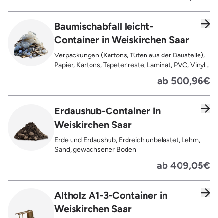
Tapetenreste, Laminat, PVC, Vinyl,
Kunststoffe, Gummi, Styropor, Holz (z.B.
Spanplatten, Bauholz, Paletten), Textilien wie
Baumischabfall leicht-
Teppiche, Gardinen, Gipswände/
Container in Weiskirchen Saar
Trockenbauwände, Metalle, Bleche, Rohre, Kabel,
Türen für den Innenbereich, Restentleerte
Verpackungen (Kartons, Tüten aus der Baustelle),
Gebinde wie Dosen, Fässer, Eimer,
Papier, Kartons, Tapetenreste, Laminat, PVC, Vinyl,
Sauerkrautplatten
Kunststoffe, Folien, Gummi, Styropor, Holz (z.B.
ab 500,96€
Spanplatten, Bauholz, Paletten), Textilien wie
Teppiche, Gardinen, Gipswände/
Trockenbauwände, Metalle, Bleche, Rohre, Kabel,
Erdaushub-Container in
Türen für den Innenbereich, Restentleerte
Weiskirchen Saar
Gebinde wie Dosen, Fässer, Eimer,
Sauerkrautplatten, Bauschutt bis max. 5% des
Erde und Erdaushub, Erdreich unbelastet, Lehm,
gesamten Containerinhalts
Sand, gewachsener Boden
ab 409,05€
Altholz A1-3-Container in
Weiskirchen Saar