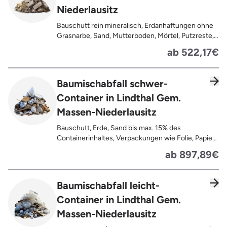
Niederlausitz
Bauschutt rein mineralisch, Erdanhaftungen ohne
Grasnarbe, Sand, Mutterboden, Mörtel, Putzreste,
Felsen und Steine, Betonreste
ab 522,17€
Baumischabfall schwer-
Container in Lindthal Gem.
Massen-Niederlausitz
Bauschutt, Erde, Sand bis max. 15% des
Containerinhaltes, Verpackungen wie Folie, Papier,
Pappe, Kartonage auch mit Anhaftungen,
ab 897,89€
Tapetenreste, Laminat, PVC, Vinyl,
Kunststoffe, Gummi, Styropor, Holz (z.B.
Spanplatten, Bauholz, Paletten), Textilien wie
Baumischabfall leicht-
Teppiche, Gardinen, Gipswände/
Container in Lindthal Gem.
Trockenbauwände, Metalle, Bleche, Rohre, Kabel,
Türen für den Innenbereich, Restentleerte
Massen-Niederlausitz
Gebinde wie Dosen, Fässer, Eimer,