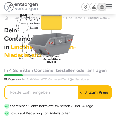
Zum Hauptinhalt springen
Cart
/
Containerdienst
/
Brandenburg
/
Elbe-Elster
>
Lindthal Gem. Massen-Niederlausitz
Dein
Containerdienst
in
Lindthal Gem. Massen-
Niederlausitz
Lindthal Gem.
Massen-Niede
rlausitz
In 4 Schritten Container bestellen oder anfragen
1. Ortsauswahl
2. Abfallsorte
3. Container & Termin
4. Bestelldaten
Zum Preis
Kostenlose Containermiete zwischen 7 und 14 Tage
Fokus auf Recycling von Abfallstoffen