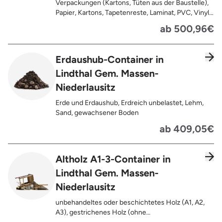
Sauerkrautplatten
Verpackungen (Kartons, Tüten aus der Baustelle),
Papier, Kartons, Tapetenreste, Laminat, PVC, Vinyl,
Kunststoffe, Folien, Gummi, Styropor, Holz (z.B.
ab 500,96€
Spanplatten, Bauholz, Paletten), Textilien wie
Teppiche, Gardinen, Gipswände/
Trockenbauwände, Metalle, Bleche, Rohre, Kabel,
Erdaushub-Container in
Türen für den Innenbereich, Restentleerte
Lindthal Gem. Massen-
Gebinde wie Dosen, Fässer, Eimer,
Sauerkrautplatten, Bauschutt bis max. 5% des
Niederlausitz
gesamten Containerinhalts
Erde und Erdaushub, Erdreich unbelastet, Lehm,
Sand, gewachsener Boden
ab 409,05€
Altholz A1-3-Container in
Lindthal Gem. Massen-
Niederlausitz
unbehandeltes oder beschichtetes Holz (A1, A2,
A3), gestrichenes Holz (ohne