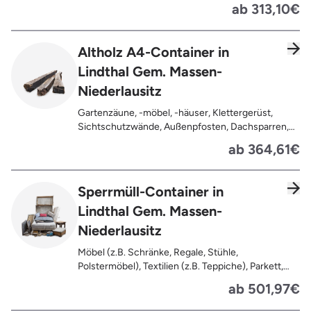
Oberflächenbehandlung wie Anstrich, Lasur,
ab 313,10€
Lackierung ), kleine Anhaftungen wie Nägel,
Schrauben oder Scharniere , Möbel und Türen,
Geleimtes Holz oder Furnierholz, Unbehandeltes
Altholz A4-Container in
Holz (z.B. Paletten, Bauholz),
Lindthal Gem. Massen-
Holzweichfaserplatten, Holzkisten,
Kabeltrommeln, Holzschnittreste, Leimholzplatten
Niederlausitz
Gartenzäune, -möbel, -häuser, Klettergerüst,
Sichtschutzwände, Außenpfosten, Dachsparren,
Dachlatten, Lackiertes, imprägniertes oder
ab 364,61€
behandeltes Holz (=schadstoffbelastet),
Verfaultes oder verbranntes Holz, Fensterrahmen,
Außentüren, Balkongeländer, Holzterrassen,
Sperrmüll-Container in
Bahnschwellen, Pflanzfähle, Jägerzaun
Lindthal Gem. Massen-
Niederlausitz
Möbel (z.B. Schränke, Regale, Stühle,
Polstermöbel), Textilien (z.B. Teppiche), Parkett,
Koffer, Fensterholz oder Türholz / Türen (ohne
ab 501,97€
Glas), Fahrräder, Matratzen, Spielzeug, Bücher,
Laminat