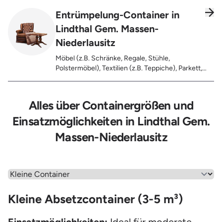
Entrümpelung-Container in
Lindthal Gem. Massen-
Niederlausitz
Möbel (z.B. Schränke, Regale, Stühle,
Polstermöbel), Textilien (z.B. Teppiche), Parkett,
Koffer, Fensterholz oder Türholz / Türen (ohne
Glas), Fahrräder, Matratzen, Laminat, Türen für den
Innenbereich, Restentleerte Gebinde wie Dosen,
Alles über Containergrößen und
Fässer, Eimer, Sonstiger Hausstand
Einsatzmöglichkeiten in Lindthal Gem.
Massen-Niederlausitz
Wähle einen Menüpunkt aus
Kleine Absetzcontainer (3-5 m³)