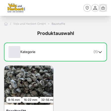
Zum Hauptinhalt springen
Cart
Home
/
Volz und Herbert GmbH
>
Baustoffe
Produktauswahl
Kategorie
(1)
8-16 mm
16-22 mm
32-56 mm
56-X mm