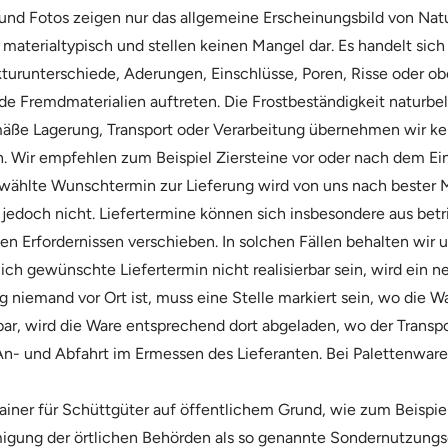
nd Fotos zeigen nur das allgemeine Erscheinungsbild von Na
 materialtypisch und stellen keinen Mangel dar. Es handelt si
kturunterschiede, Aderungen, Einschlüsse, Poren, Risse oder ob
Fremdmaterialien auftreten. Die Frostbeständigkeit naturbel
ße Lagerung, Transport oder Verarbeitung übernehmen wir kei
n. Wir empfehlen zum Beispiel Ziersteine vor oder nach dem Ei
wählte Wunschtermin zur Lieferung wird von uns nach bester Mö
jedoch nicht. Liefertermine können sich insbesondere aus bet
hen Erfordernissen verschieben. In solchen Fällen behalten wir
glich gewünschte Liefertermin nicht realisierbar sein, wird ein
 niemand vor Ort ist, muss eine Stelle markiert sein, wo die W
ar, wird die Ware entsprechend dort abgeladen, wo der Transpor
 An- und Abfahrt im Ermessen des Lieferanten. Bei Palettenware
ainer für Schüttgüter auf öffentlichem Grund, wie zum Beispiel
migung der örtlichen Behörden als so genannte Sondernutzungse