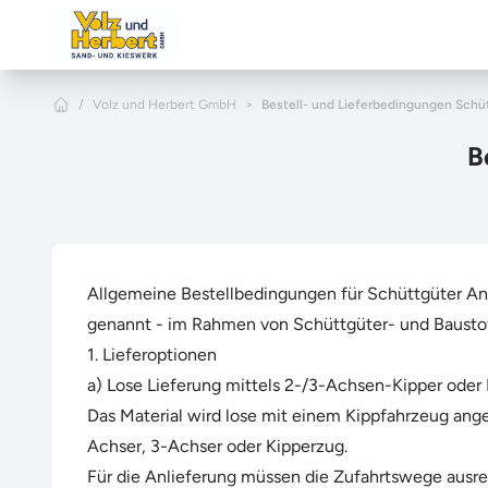
Zum Hauptinhalt springen
Home
/
Volz und Herbert GmbH
>
Bestell- und Lieferbedingungen Schü
B
Allgemeine Bestellbedingungen für Schüttgüter An
genannt - im Rahmen von Schüttgüter- und Baustof
1. Lieferoptionen
a) Lose Lieferung mittels 2-/3-Achsen-Kipper oder
Das Material wird lose mit einem Kippfahrzeug ange
Achser, 3-Achser oder Kipperzug.
Für die Anlieferung müssen die Zufahrtswege ausre