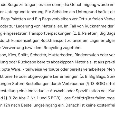
Kunde Sorge zu tragen, es sein denn, die Genehmigung wurde im
 einer Untergrundsicherung. Für Schäden am Untergrund haftet d
Bags Paletten und Big Bags verbleiben vor Ort zur freien Verw
e oder zur Lagerung von Materialien. Im Fall von Rücknahme 
 eingesetzten Transportverpackungen (z. B. Paletten, Big Bags
r durch kundenseitigen Rücktransport zu unserem Lager erfo
n Verwertung bzw. dem Recycling zugeführt.
d, Kies, Splitt, Schotter, Mutterboden, Rindenmulch oder verg
ng oder Rückgabe bereits abgekippten Materials ist aus prakt
ekippte Ware, • teilweise verbaute oder bereits verarbeitete Me
ektionierte oder abgewogene Liefermengen (z. B. Big Bags, S
rungen Sofern Bestellungen durch Verbraucher (§ 13 BGB) erfolg
Herstellung eine individuelle Auswahl oder Spezifikation des Ku
d (§ 312g Abs. 2 Nr. 1 und 5 BGB). Lose Schüttgüter fallen re
von 12h nach Bestellungseingang ein. Danach ist keine kostenfre