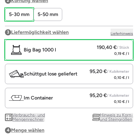
Körnung wählen
2
5-30 mm
5-50 mm
Liefermöglichkeit wählen
3
Lieferhinweis
190,40 €
/ Stück
Big Bag
1000 l
0,19 € / l
95,20 €
/ Kubikmeter
Schüttgut lose geliefert
0,10 € / l
95,20 €
/ Kubikmeter
Im Container
0,10 € / l
Verbrauchs- und
Hinweis zu Korn-
Mengenrechner
und Steingrößen
Menge wählen
4