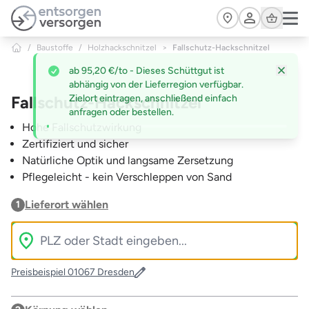
Zum Hauptinhalt springen
Cart
/
Baustoffe
/
Holzhackschnitzel
>
Fallschutz-Hackschnitzel
Fallschutz-Hackschnitzel
Hohe Fallschutzwirkung
Zertifiziert und sicher
Natürliche Optik und langsame Zersetzung
Pflegeleicht - kein Verschleppen von Sand
Lieferort wählen
1
Preisbeispiel 01067 Dresden