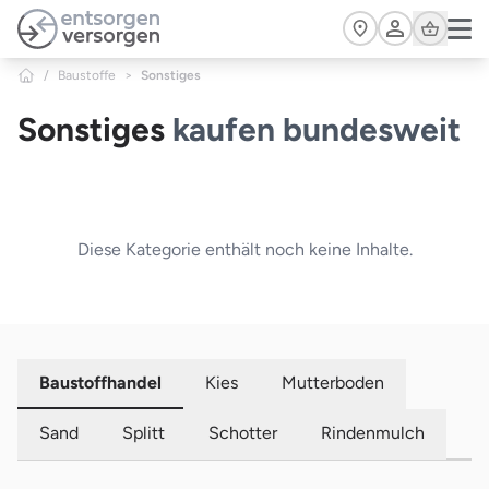
Zum Hauptinhalt springen
Cart
/
Baustoffe
>
Sonstiges
Sonstiges
kaufen bundesweit
Diese Kategorie enthält noch keine Inhalte.
Baustoffhandel
Kies
Mutterboden
Sand
Splitt
Schotter
Rindenmulch