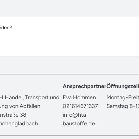
erden?
Ansprechpartner
Öffnungszei
 Handel, Transport und
Eva Hommen
Montag-Freit
ung von Abfällen
021614671337
Samstag 8-13
nstraße 38
info@hta-
nchengladbach
baustoffe.de