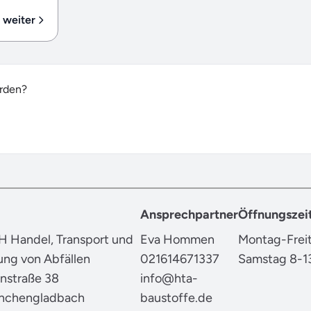
weiter
erden?
Ansprechpartner
Öffnungszei
 Handel, Transport und
Eva Hommen
Montag-Freit
ung von Abfällen
021614671337
Samstag 8-13
nstraße 38
info@hta-
nchengladbach
baustoffe.de