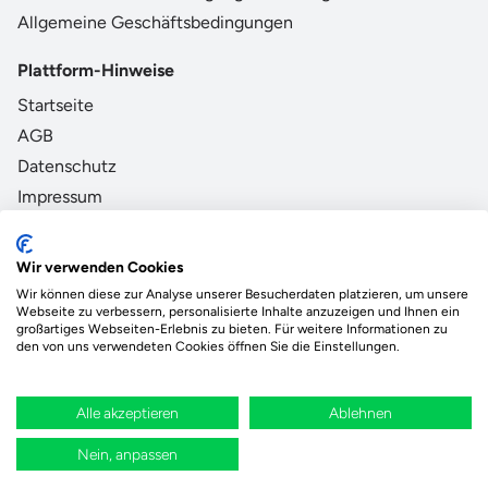
Allgemeine Geschäftsbedingungen
Plattform-Hinweise
Startseite
AGB
Datenschutz
Impressum
Zahlungsmethoden Partner
Wir verwenden Cookies
Wir können diese zur Analyse unserer Besucherdaten platzieren, um unsere
Webseite zu verbessern, personalisierte Inhalte anzuzeigen und Ihnen ein
großartiges Webseiten-Erlebnis zu bieten. Für weitere Informationen zu
den von uns verwendeten Cookies öffnen Sie die Einstellungen.
Das Ökosystem für beste Ver- und Entsorgung
vor Ort.
Alle akzeptieren
Ablehnen
Durch deine Bestellung wird regional aufgeforstet
Nein, anpassen