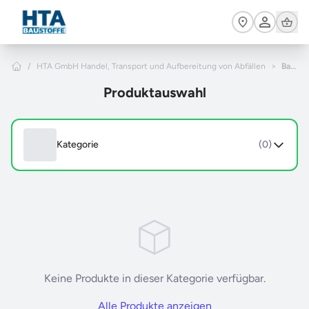
Zum Hauptinhalt springen
Cart
Home
/
HTA GmbH Handel, Transport und Aufbereitung von Abfällen
>
Baustoffe
Produktauswahl
Kategorie
(0)
Keine Produkte in dieser Kategorie verfügbar.
Alle Produkte anzeigen