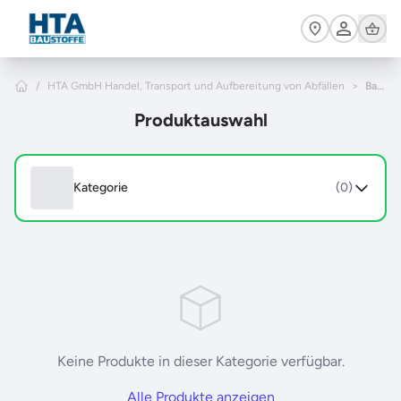
Zum Hauptinhalt springen
Cart
Home
/
HTA GmbH Handel, Transport und Aufbereitung von Abfällen
>
Baustoffe
Produktauswahl
Kategorie
(0)
Keine Produkte in dieser Kategorie verfügbar.
Alle Produkte anzeigen