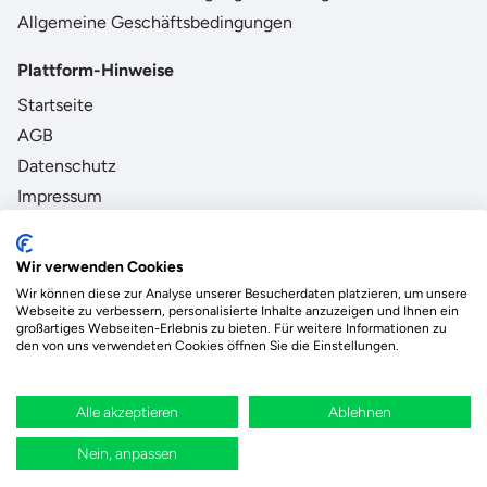
Allgemeine Geschäftsbedingungen
Plattform-Hinweise
Startseite
AGB
Datenschutz
Impressum
Zahlungsmethoden Partner
Wir verwenden Cookies
Wir können diese zur Analyse unserer Besucherdaten platzieren, um unsere
Webseite zu verbessern, personalisierte Inhalte anzuzeigen und Ihnen ein
großartiges Webseiten-Erlebnis zu bieten. Für weitere Informationen zu
den von uns verwendeten Cookies öffnen Sie die Einstellungen.
Das Ökosystem für beste Ver- und Entsorgung
vor Ort.
Alle akzeptieren
Ablehnen
Durch deine Bestellung wird regional aufgeforstet
Nein, anpassen