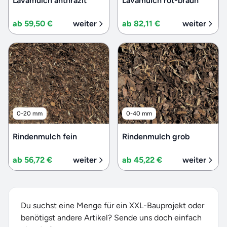
Lavamulch anthrazit
Lavamulch rot-braun
ab 59,50 €
weiter
ab 82,11 €
weiter
0-20 mm
0-40 mm
Rindenmulch fein
Rindenmulch grob
ab 56,72 €
weiter
ab 45,22 €
weiter
Du suchst eine Menge für ein XXL-Bauprojekt oder
benötigst andere Artikel? Sende uns doch einfach