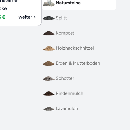
nsteine
Natursteine
cke
5 €
weiter
Splitt
Kompost
Holzhackschnitzel
Erden & Mutterboden
Schotter
Rindenmulch
Lavamulch