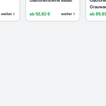
Gabionensteine Basalt
Gabione
Grauwa
ab 92,82 €
ab 89,8
weiter
weiter