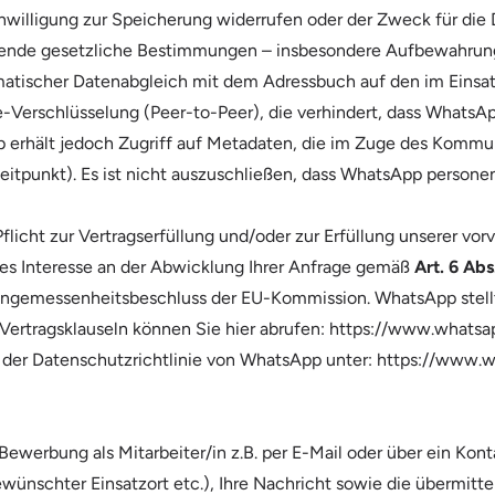
Einwilligung zur Speicherung widerrufen oder der Zweck für die 
gende gesetzliche Bestimmungen – insbesondere Aufbewahrungs
atischer Datenabgleich mit dem Adressbuch auf den im Einsat
erschlüsselung (Peer-to-Peer), die verhindert, dass WhatsApp 
 erhält jedoch Zugriff auf Metadaten, die im Zuge des Kommu
itpunkt). Es ist nicht auszuschließen, dass WhatsApp person
flicht zur Vertragserfüllung und/oder zur Erfüllung unserer vo
es Interesse an der Abwicklung Ihrer Anfrage gemäß
Art. 6 Ab
 Angemessenheitsbeschluss der EU-Kommission. WhatsApp stell
 Vertragsklauseln können Sie hier abrufen:
https://www.whatsap
n der Datenschutzrichtlinie von WhatsApp unter:
https://www.w
ewerbung als Mitarbeiter/in z.B. per E-Mail oder über ein Kon
ünschter Einsatzort etc.), Ihre Nachricht sowie die übermit