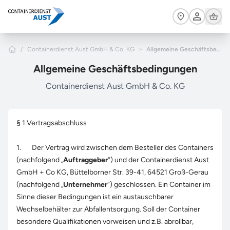
Zum Hauptinhalt springen
Cart
Home
/
Containerdienst Aust GmbH & Co. KG
>
Allgemeine Geschäftsbedingungen
Allgemeine Geschäftsbedingungen
Containerdienst Aust GmbH & Co. KG
§ 1 Vertragsabschluss
1. Der Vertrag wird zwischen dem Besteller des Containers
(nachfolgend „
Auftraggeber
“) und der Containerdienst Aust
GmbH + Co KG, Büttelborner Str. 39-41, 64521 Groß-Gerau
(nachfolgend „
Unternehmer
“) geschlossen. Ein Container im
Sinne dieser Bedingungen ist ein austauschbarer
Wechselbehälter zur Abfallentsorgung. Soll der Container
besondere Qualifikationen vorweisen und z.B. abrollbar,