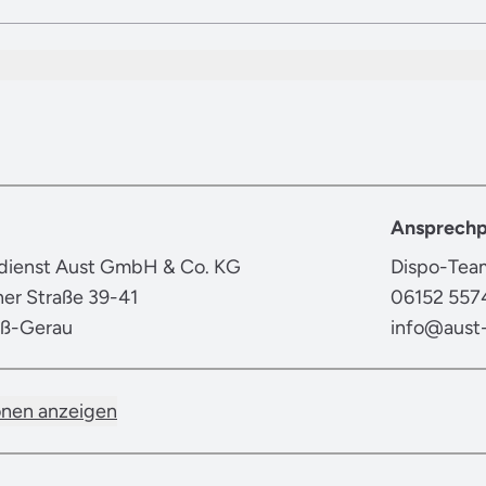
Ansprechp
dienst Aust GmbH & Co. KG
Dispo-Tea
ner Straße 39-41
06152 557
oß-Gerau
info@aust
onen anzeigen