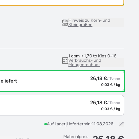
Hinweis zu Korn- und
Steingrößen
1 cbm ≈ 1,70 to Kies 0-16
Verbrauchs- und
Mengenrechner
26,18 €
/ Tonne
eliefert
0,03 € / kg
26,18 €
/ Tonne
0,03 € / kg
|
Auf Lager
Liefertermin:
Materialpreis