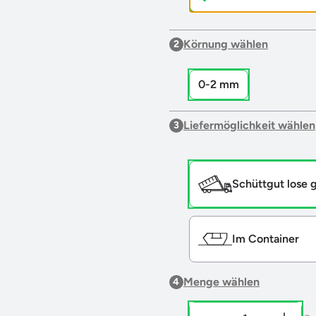
Körnung wählen
2
0-2 mm
Liefermöglichkeit wählen
3
Schüttgut lose g
Im Container
Menge wählen
4