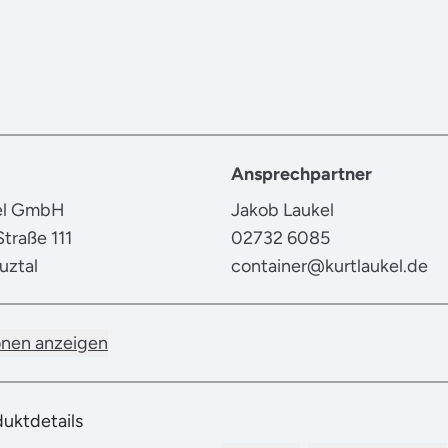
Ansprechpartner
kel GmbH
Jakob Laukel
traße 111
02732 6085
uztal
container@kurtlaukel.de
onen anzeigen
duktdetails