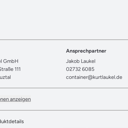
Ansprechpartner
kel GmbH
Jakob Laukel
traße 111
02732 6085
uztal
container@kurtlaukel.de
onen anzeigen
duktdetails