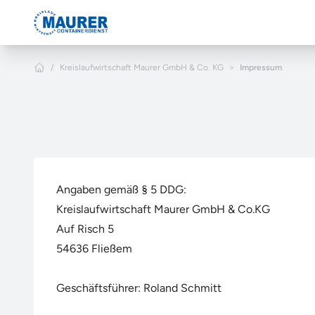
Zum Hauptinhalt springen
Home
/
Kreislaufwirtschaft Maurer GmbH & Co. KG
>
Impressum
Angaben gemäß § 5 DDG:
Kreislaufwirtschaft Maurer GmbH & Co.KG
Auf Risch 5
54636 Fließem
Geschäftsführer: Roland Schmitt