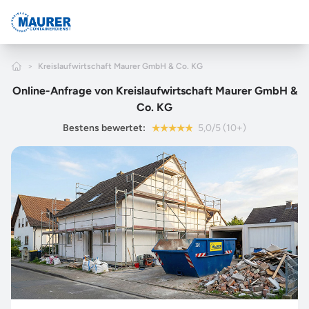
Zum Hauptinhalt springen
Home
>
Kreislaufwirtschaft Maurer GmbH & Co. KG
Online-Anfrage von Kreislaufwirtschaft Maurer GmbH &
Co. KG
Bestens bewertet:
5,0/5 (10+)