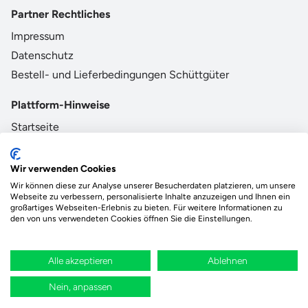
Partner Rechtliches
Impressum
Datenschutz
Bestell- und Lieferbedingungen Schüttgüter
Plattform-Hinweise
Startseite
AGB
Datenschutz
Wir verwenden Cookies
Impressum
Wir können diese zur Analyse unserer Besucherdaten platzieren, um unsere
Webseite zu verbessern, personalisierte Inhalte anzuzeigen und Ihnen ein
großartiges Webseiten-Erlebnis zu bieten. Für weitere Informationen zu
den von uns verwendeten Cookies öffnen Sie die Einstellungen.
Das Ökosystem für beste Ver- und Entsorgung
vor Ort.
Alle akzeptieren
Ablehnen
Durch deine Bestellung wird regional aufgeforstet
Nein, anpassen