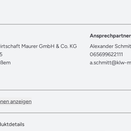
Ansprechpartner
wirtschaft Maurer GmbH & Co. KG
Alexander Schmit
5
065699622111
eßem
a.schmitt@klw-m
onen anzeigen
duktdetails