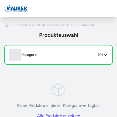
Zum Hauptinhalt springen
Home
/
Kreislaufwirtschaft Maurer GmbH & Co. KG
>
Baustoffe
Produktauswahl
Kategorie
(0)
Keine Produkte in dieser Kategorie verfügbar.
Alle Produkte anzeigen