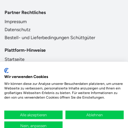
Partner Rechtliches
Impressum
Datenschutz
Bestell- und Lieferbedingungen Schüttgüter
Plattform-Hinweise
Startseite
AGB
Datenschutz
Wir verwenden Cookies
Impressum
Wir können diese zur Analyse unserer Besucherdaten platzieren, um unsere
Webseite zu verbessern, personalisierte Inhalte anzuzeigen und Ihnen ein
großartiges Webseiten-Erlebnis zu bieten. Für weitere Informationen zu
den von uns verwendeten Cookies öffnen Sie die Einstellungen.
Das Ökosystem für beste Ver- und Entsorgung
vor Ort.
Alle akzeptieren
Ablehnen
Durch deine Bestellung wird regional aufgeforstet
Nein, anpassen