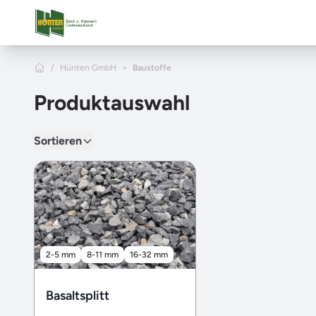
Zum Hauptinhalt springen
Home
/
Hünten GmbH
>
Baustoffe
Produktauswahl
Sortieren
2-5 mm
8-11 mm
16-32 mm
Basaltsplitt