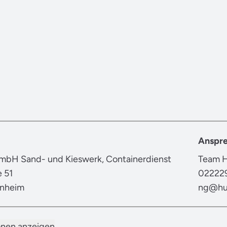
Anspre
bH Sand- und Kieswerk, Containerdienst
Team 
e 51
02222
rnheim
ng@hu
onen anzeigen