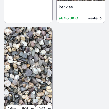
Perlkies
ab 26,30 €
weiter
2-8 mm
8-16 mm
16-32 mm