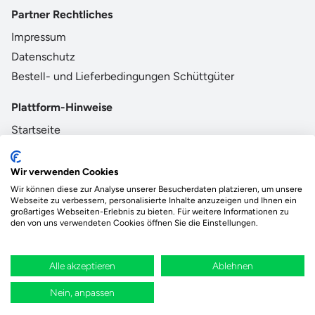
Partner Rechtliches
Impressum
Datenschutz
Bestell- und Lieferbedingungen Schüttgüter
Plattform-Hinweise
Startseite
AGB
Datenschutz
Wir verwenden Cookies
Impressum
Wir können diese zur Analyse unserer Besucherdaten platzieren, um unsere
Webseite zu verbessern, personalisierte Inhalte anzuzeigen und Ihnen ein
großartiges Webseiten-Erlebnis zu bieten. Für weitere Informationen zu
den von uns verwendeten Cookies öffnen Sie die Einstellungen.
Das Ökosystem für beste Ver- und Entsorgung
vor Ort.
Alle akzeptieren
Ablehnen
Durch deine Bestellung wird regional aufgeforstet
Nein, anpassen