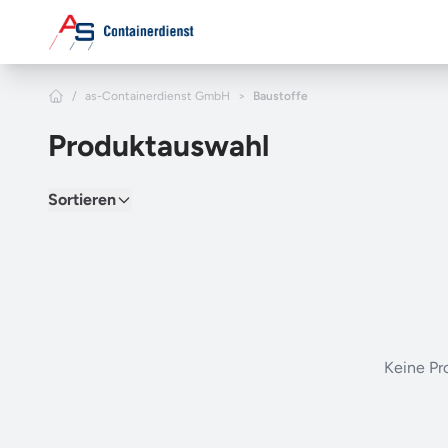
Zum Hauptinhalt springen
Home
/
as-Containerdienst GmbH
>
Baustoffe
Produktauswahl
Sortieren
Keine Pro