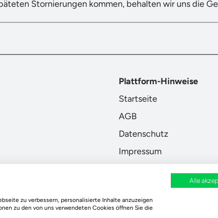
späteten Stornierungen kommen, behalten wir uns die G
Plattform-Hinweise
Startseite
AGB
Datenschutz
Impressum
Alle akzep
bseite zu verbessern, personalisierte Inhalte anzuzeigen
 Ort.
Durch deine Bestellung wird regional aufgeforstet
tionen zu den von uns verwendeten Cookies öffnen Sie die