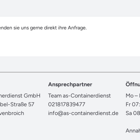
den sie uns gerne direkt ihre Anfrage.
Ansprechpartner
Öffnu
inerdienst GmbH
Team as-Containerdienst
Mo – 
bel-Straße 57
021817839477
Fr 07
venbroich
info@as-containerdienst.de
Sa 08
Annah