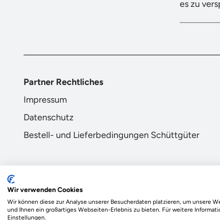
es zu ver
Partner Rechtliches
Impressum
Datenschutz
Bestell- und Lieferbedingungen Schüttgüter
Wir verwenden Cookies
Wir können diese zur Analyse unserer Besucherdaten platzieren, um unsere We
Das Ökosystem für beste Ver- und Entsorgung vor
und Ihnen ein großartiges Webseiten-Erlebnis zu bieten. Für weitere Informa
Einstellungen.