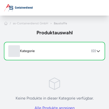
Zum Hauptinhalt springen
Home
/
as-Containerdienst GmbH
>
Baustoffe
Produktauswahl
Kategorie
(0)
Keine Produkte in dieser Kategorie verfügbar.
Alle Produkte anzeigen