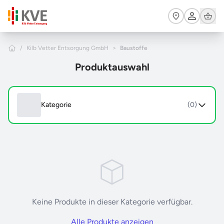
Zum Hauptinhalt springen
Cart
Home
/
Kilb Vetter Entsorgung GmbH
>
Baustoffe
Produktauswahl
Kategorie
(0)
Keine Produkte in dieser Kategorie verfügbar.
Alle Produkte anzeigen