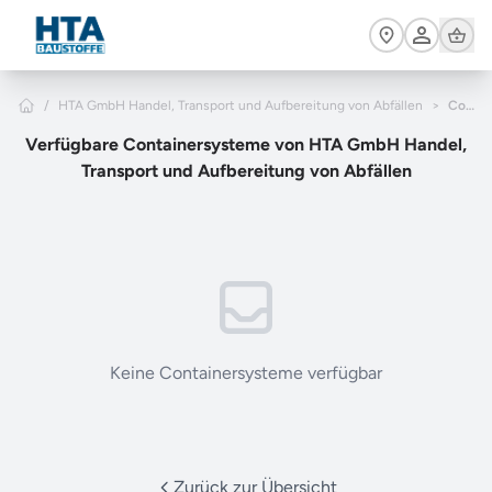
Zum Hauptinhalt springen
Cart
Home
/
HTA GmbH Handel, Transport und Aufbereitung von Abfällen
>
Containersysteme
Verfügbare Containersysteme von HTA GmbH Handel,
Transport und Aufbereitung von Abfällen
Keine Containersysteme verfügbar
Zurück zur Übersicht