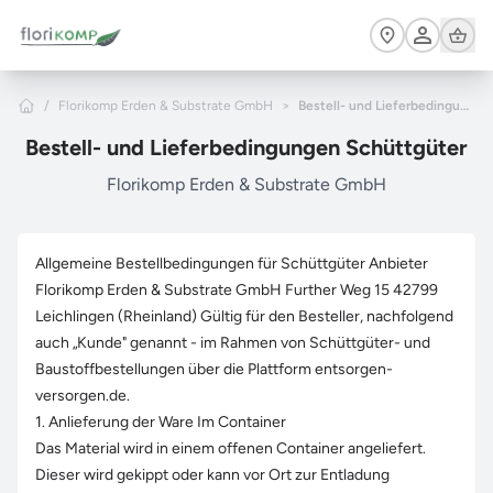
Zum Hauptinhalt springen
Cart
Home
/
Florikomp Erden & Substrate GmbH
>
Bestell- und Lieferbedingungen Schüttgüter
Bestell- und Lieferbedingungen Schüttgüter
Florikomp Erden & Substrate GmbH
Allgemeine Bestellbedingungen für Schüttgüter Anbieter
Florikomp Erden & Substrate GmbH Further Weg 15 42799
Leichlingen (Rheinland) Gültig für den Besteller, nachfolgend
auch „Kunde" genannt - im Rahmen von Schüttgüter- und
Baustoffbestellungen über die Plattform entsorgen-
versorgen.de.
1. Anlieferung der Ware Im Container
Das Material wird in einem offenen Container angeliefert.
Dieser wird gekippt oder kann vor Ort zur Entladung