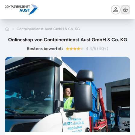
Zum Hauptinhalt springen
Cart
Home
>
Containerdienst Aust GmbH & Co. KG
Onlineshop von Containerdienst Aust GmbH & Co. KG
Bestens bewertet:
4,4/5 (40+)