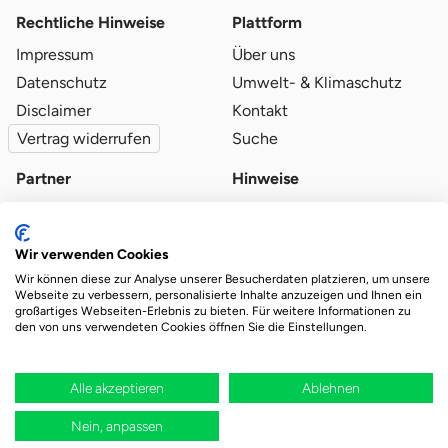
Rechtliche Hinweise
Plattform
Impressum
Über uns
Datenschutz
Umwelt- & Klimaschutz
Disclaimer
Kontakt
Vertrag widerrufen
Suche
Partner
Hinweise
Partner werden
Blog
Qualitätsvoraussetzungen
Ratgeber
Wir verwenden Cookies
Partner-Login
Plattform-Hinweise
Wir können diese zur Analyse unserer Besucherdaten platzieren, um unsere
Webseite zu verbessern, personalisierte Inhalte anzuzeigen und Ihnen ein
großartiges Webseiten-Erlebnis zu bieten. Für weitere Informationen zu
den von uns verwendeten Cookies öffnen Sie die Einstellungen.
Das Ökosystem für beste Ver- und Entsorgung
vor Ort.
Durch deine Bestellung wird regional aufgeforstet
Alle akzeptieren
Ablehnen
Nein, anpassen