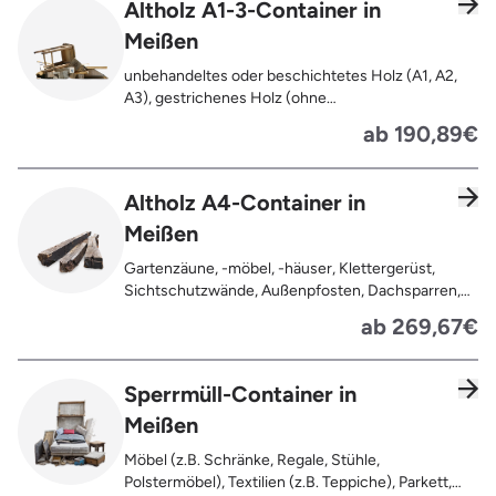
Altholz A1-3-Container in
Meißen
unbehandeltes oder beschichtetes Holz (A1, A2,
A3), gestrichenes Holz (ohne
Oberflächenbehandlung wie Anstrich, Lasur,
ab 190,89€
Lackierung ), kleine Anhaftungen wie Nägel,
Schrauben oder Scharniere , Möbel und Türen,
Geleimtes Holz oder Furnierholz, Unbehandeltes
Altholz A4-Container in
Holz (z.B. Paletten, Bauholz),
Meißen
Holzweichfaserplatten, Holzkisten,
Kabeltrommeln, Holzschnittreste, Leimholzplatten
Gartenzäune, -möbel, -häuser, Klettergerüst,
Sichtschutzwände, Außenpfosten, Dachsparren,
Dachlatten, Lackiertes, imprägniertes oder
ab 269,67€
behandeltes Holz (=schadstoffbelastet),
Verfaultes oder verbranntes Holz, Fensterrahmen,
Außentüren, Balkongeländer, Holzterrassen,
Sperrmüll-Container in
Bahnschwellen, Pflanzfähle, Jägerzaun
Meißen
Möbel (z.B. Schränke, Regale, Stühle,
Polstermöbel), Textilien (z.B. Teppiche), Parkett,