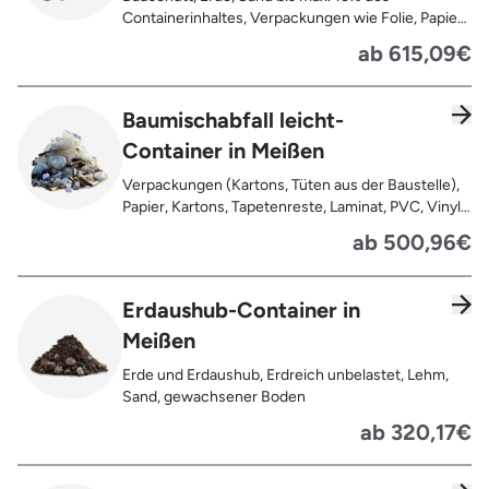
Containerinhaltes, Verpackungen wie Folie, Papier,
Pappe, Kartonage auch mit Anhaftungen,
ab 615,09€
Tapetenreste, Laminat, PVC, Vinyl,
Kunststoffe, Gummi, Styropor, Holz (z.B.
Spanplatten, Bauholz, Paletten), Textilien wie
Baumischabfall leicht-
Teppiche, Gardinen, Gipswände/
Container in Meißen
Trockenbauwände, Metalle, Bleche, Rohre, Kabel,
Türen für den Innenbereich, Restentleerte
Verpackungen (Kartons, Tüten aus der Baustelle),
Gebinde wie Dosen, Fässer, Eimer,
Papier, Kartons, Tapetenreste, Laminat, PVC, Vinyl,
Sauerkrautplatten
Kunststoffe, Folien, Gummi, Styropor, Holz (z.B.
ab 500,96€
Spanplatten, Bauholz, Paletten), Textilien wie
Teppiche, Gardinen, Gipswände/
Trockenbauwände, Metalle, Bleche, Rohre, Kabel,
Erdaushub-Container in
Türen für den Innenbereich, Restentleerte
Meißen
Gebinde wie Dosen, Fässer, Eimer,
Sauerkrautplatten, Bauschutt bis max. 5% des
Erde und Erdaushub, Erdreich unbelastet, Lehm,
gesamten Containerinhalts
Sand, gewachsener Boden
ab 320,17€