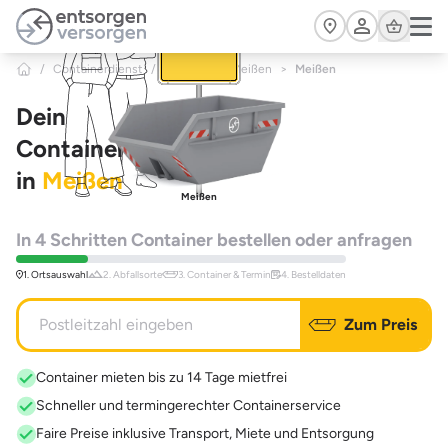
Zum Hauptinhalt springen
Cart
/
Containerdienst
/
Sachsen
/
Meißen
>
Meißen
Dein
Containerdienst
in
Meißen
Meißen
In 4 Schritten Container bestellen oder anfragen
1. Ortsauswahl
2. Abfallsorte
3. Container & Termin
4. Bestelldaten
Zum Preis
Container mieten bis zu 14 Tage mietfrei
Schneller und termingerechter Containerservice
Faire Preise inklusive Transport, Miete und Entsorgung