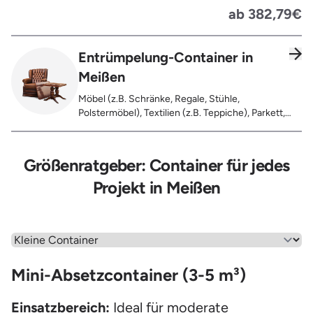
Koffer, Fensterholz oder Türholz / Türen (ohne
ab 382,79€
Glas), Fahrräder, Matratzen, Spielzeug, Bücher,
Laminat
Entrümpelung-Container in
Meißen
Möbel (z.B. Schränke, Regale, Stühle,
Polstermöbel), Textilien (z.B. Teppiche), Parkett,
Koffer, Fensterholz oder Türholz / Türen (ohne
Glas), Fahrräder, Matratzen, Laminat, Türen für den
Innenbereich, Restentleerte Gebinde wie Dosen,
Größenratgeber: Container für jedes
Fässer, Eimer, Sonstiger Hausstand
Projekt in Meißen
Wähle einen Menüpunkt aus
Mini-Absetzcontainer (3-5 m³)
Einsatzbereich:
Ideal für moderate