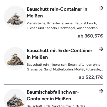
Bauschutt rein-Container in
Meißen
Ziegelsteine, Bimssteine, reiner Betonabbruch,
Fliesen und Kacheln, Dachziegel, Waschbecken
und Toiletten aus Keramik, Gehwegplatten,
ab 360,57€
Pflastersteine, Kalksand-Mauerwerk, Zement und
Putzreste
Bauschutt mit Erde-Container
in Meißen
Bauschutt rein mineralisch, Erdanhaftungen ohne
Grasnarbe, Sand, Mutterboden, Mörtel, Putzreste,
Felsen und Steine, Betonreste
ab 522,17€
Baumischabfall schwer-
Container in Meißen
Bauschutt, Erde, Sand bis max. 15% des